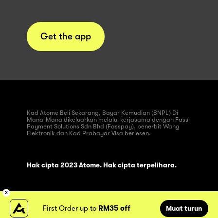
Get the app
Kad Atome Beli Sekarang, Bayar Kemudian (BNPL) Di
Mana-Mana dikeluarkan melalui kerjasama dengan Fass
Payment Solutions Sdn Bhd (Fasspay), penerbit Wang
Elektronik dan Kad Prabayar Visa berlesen.
Hak cipta 2023 Atome. Hak cipta terpelihara.
First Order up to
RM35 off
Muat turun