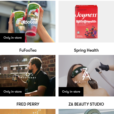
Only in-store
FuFooTea
Spring Health
Only in-store
Only in-store
FRED PERRY
ZA BEAUTY STUDIO