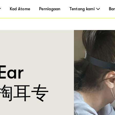
Kad Atome
Perniagaan
Tentang kami
Ba
Ear
轩掏耳专