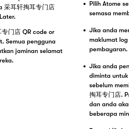
Pilih Atome 
ar Spa 采耳轩掏耳专门店
semasa memb
Later.
Jika anda me
耳专门店 QR code or
maklumat log
ut. Semua pengguna
pembayaran.
atkan jaminan selamat
reka.
Jika anda pe
diminta untu
sebelum mem
掏耳专门店. Pros
dan anda aka
beberapa mini