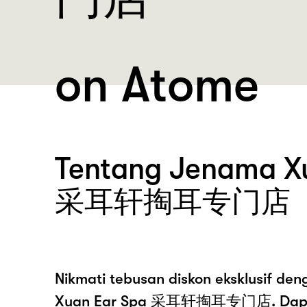
on Atome
Tentang Jenama X
采耳轩掏耳专门店
Nikmati tebusan diskon eksklusif de
Xuan Ear Spa 采耳轩掏耳专门店. Dapa