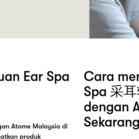
uan Ear Spa
Cara mem
Spa 
dengan A
Sekarang
ngan Atome Malaysia di
tkan produk