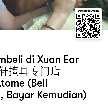
Download Atome
beli di Xuan Ear
采耳轩掏耳专门店
tome (Beli
, Bayar Kemudian)