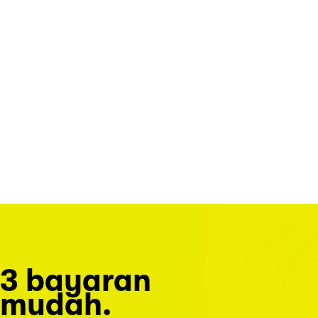
3 bayaran
mudah.