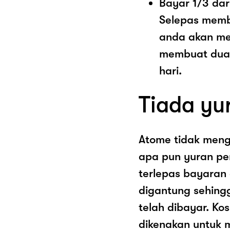
Bayar 1/3 dar
Selepas memb
anda akan me
membuat dua 
hari.
Tiada yu
Atome tidak men
apa pun yuran pe
terlepas bayaran
digantung sehing
telah dibayar. K
dikenakan untuk 