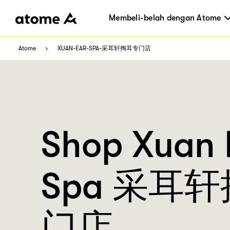
Membeli-belah dengan Atome
Atome
XUAN-EAR-SPA-采耳轩掏耳专门店
Shop Xuan 
Spa 采耳
门店