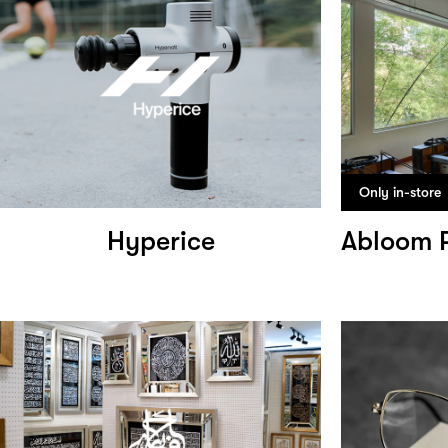
Only in-store
Hyperice