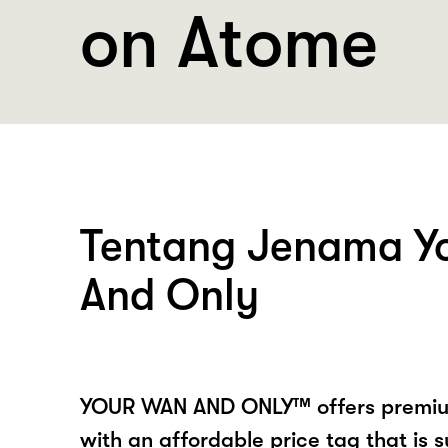
on Atome
Tentang Jenama Y
And Only
YOUR WAN AND ONLY™️ offers premiu
with an affordable price tag that is 