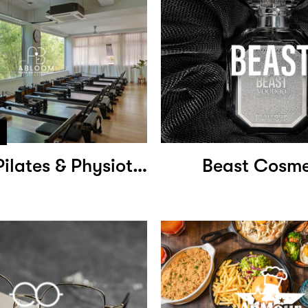
Abloom Pilates & Physiotherapy Studio
Beast Cosme