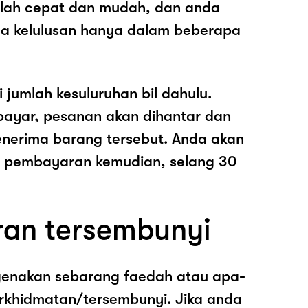
dalah cepat dan mudah, dan anda
a kelulusan hanya dalam beberapa
i jumlah kesuluruhan bil dahulu.
ayar, pesanan akan dihantar dan
nerima barang tersebut. Anda akan
pembayaran kemudian, selang 30
ran tersembunyi
genakan sebarang faedah atau apa-
rkhidmatan/tersembunyi. Jika anda