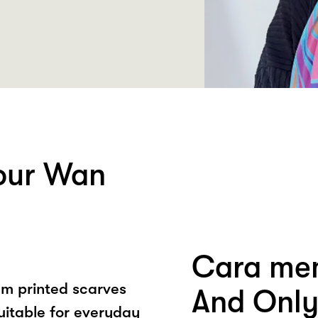
our Wan
Cara mem
m printed scarves
And Onl
suitable for everyday