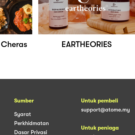
 Cheras
EARTHEORIES
Sumber
Untuk pembeli
support@atome.my
Syarat
Perkhidmatan
Untuk peniaga
Dasar Privasi