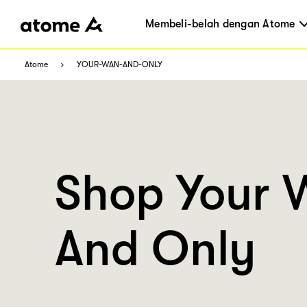
Membeli-belah dengan Atome
Atome
YOUR-WAN-AND-ONLY
Shop Your 
And Only