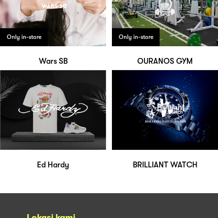
Only in-store
Only in-store
Wars SB
OURANOS GYM
Ed Hardy
BRILLIANT WATCH
Lokasi kami