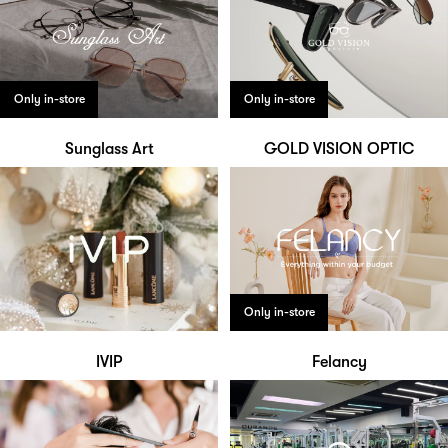
Only in-store
Only in-store
Sunglass Art
GOLD VISION OPTIC
Only in-store
IVIP
Felancy