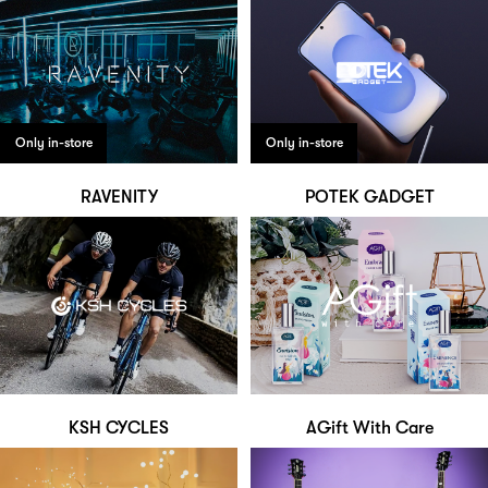
Only in-store
Only in-store
RAVENITY
POTEK GADGET
KSH CYCLES
AGift With Care