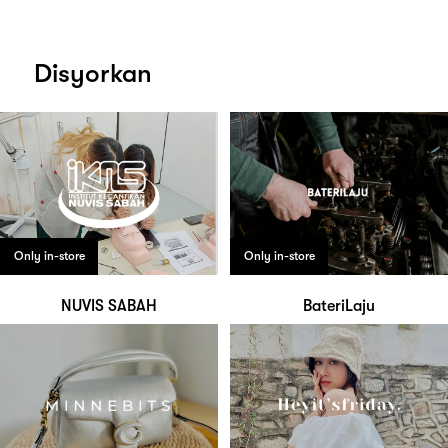
Disyorkan
Only in-store
Only in-store
NUVIS SABAH
BateriLaju