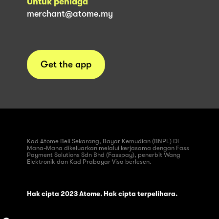
Untuk peniaga
merchant@atome.my
Get the app
Kad Atome Beli Sekarang, Bayar Kemudian (BNPL) Di
Mana-Mana dikeluarkan melalui kerjasama dengan Fass
Payment Solutions Sdn Bhd (Fasspay), penerbit Wang
Elektronik dan Kad Prabayar Visa berlesen.
Hak cipta 2023 Atome. Hak cipta terpelihara.