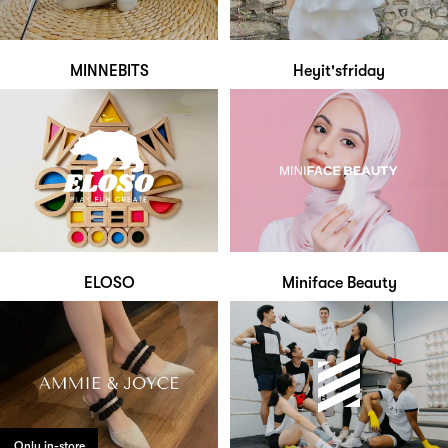
MINNEBITS
Heyit'sfriday
ELOSO
Miniface Beauty
Only in-store