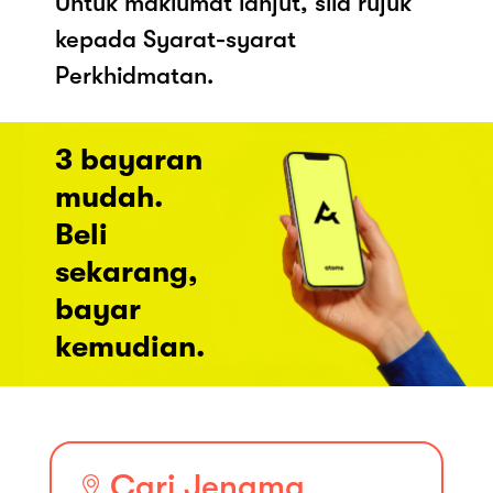
Untuk maklumat lanjut, sila rujuk
kepada Syarat-syarat
Perkhidmatan.
3 bayaran
mudah.
Beli
sekarang,
bayar
kemudian.
Cari Jenama