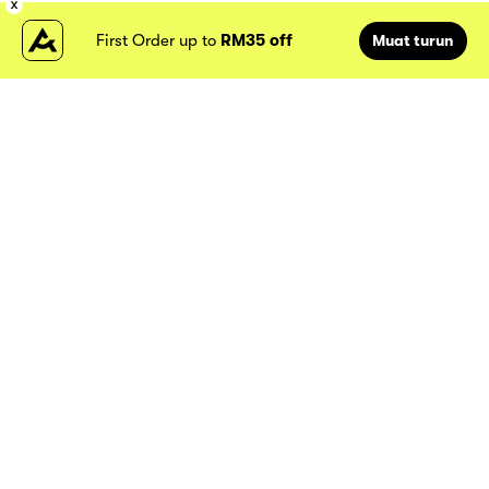
First Order up to
RM35 off
Muat turun
Lokasi kami
Atome
MY
Tentang Atome