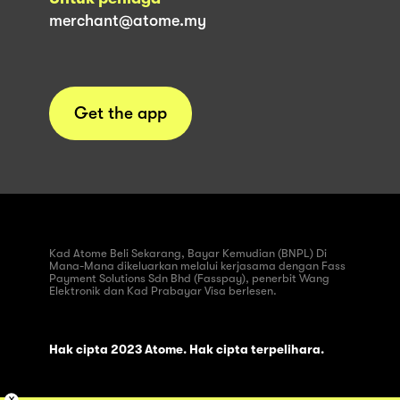
merchant@atome.my
Get the app
Kad Atome Beli Sekarang, Bayar Kemudian (BNPL) Di
Mana-Mana dikeluarkan melalui kerjasama dengan Fass
Payment Solutions Sdn Bhd (Fasspay), penerbit Wang
Elektronik dan Kad Prabayar Visa berlesen.
Hak cipta 2023 Atome. Hak cipta terpelihara.