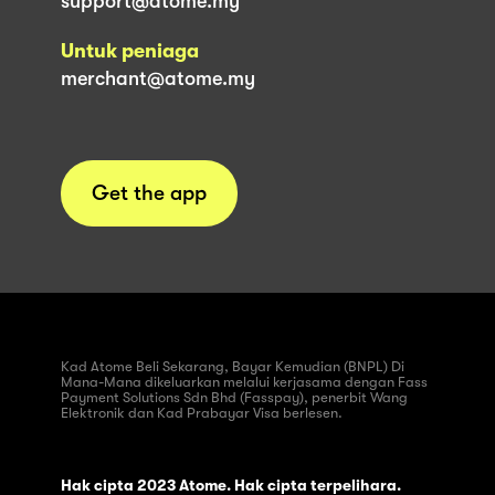
support@atome.my
Untuk peniaga
merchant@atome.my
Get the app
Kad Atome Beli Sekarang, Bayar Kemudian (BNPL) Di
Mana-Mana dikeluarkan melalui kerjasama dengan Fass
Payment Solutions Sdn Bhd (Fasspay), penerbit Wang
Elektronik dan Kad Prabayar Visa berlesen.
Hak cipta 2023 Atome. Hak cipta terpelihara.