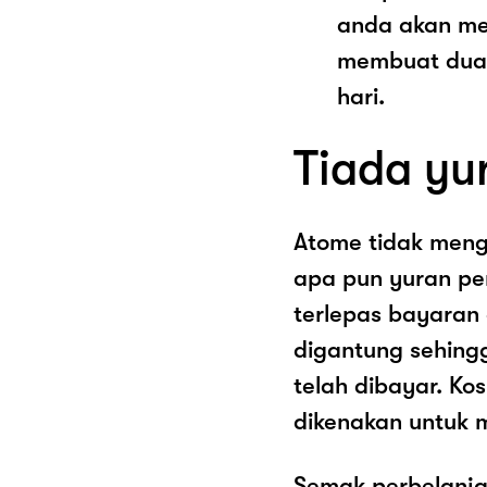
anda akan me
membuat dua 
hari.
Tiada yu
Atome tidak men
apa pun yuran pe
terlepas bayaran
digantung sehing
telah dibayar. K
dikenakan untuk 
Semak perbelanja