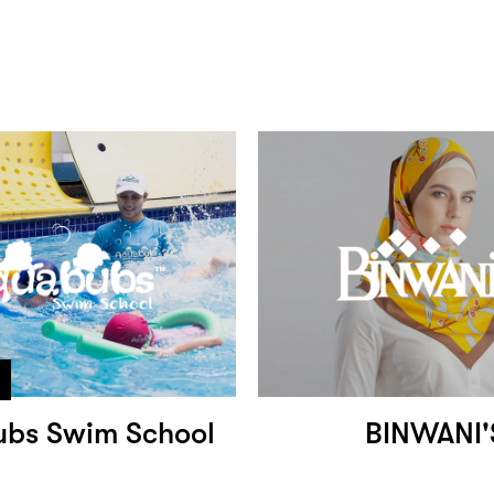
bs Swim School
BINWANI'