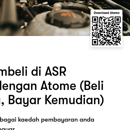
Download Atome
beli di ASR
engan Atome (Beli
, Bayar Kemudian)
sebagai kaedah pembayaran anda
ayar.