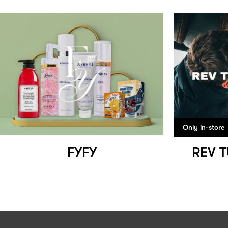
Only in-store
FYFY
REV 