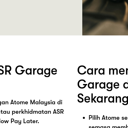
SR Garage
Cara mem
Garage d
Sekarang
ngan Atome Malaysia di
tau perkhidmatan ASR
Pilih Atome 
ow Pay Later.
semasa memb