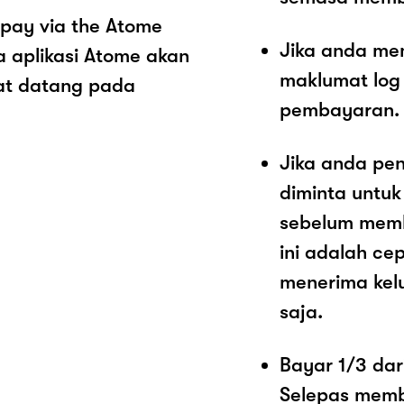
pay via the Atome
Jika anda me
 aplikasi Atome akan
maklumat log
at datang pada
pembayaran.
Jika anda pe
diminta untu
sebelum memb
ini adalah c
menerima kel
saja.
Bayar 1/3 dar
Selepas memb