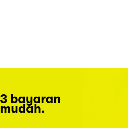
3 bayaran
mudah.