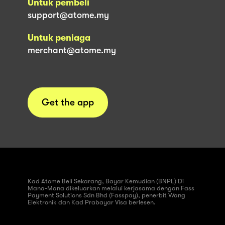
Untuk pembeli
support@atome.my
Untuk peniaga
merchant@atome.my
Get the app
Kad Atome Beli Sekarang, Bayar Kemudian (BNPL) Di
Mana-Mana dikeluarkan melalui kerjasama dengan Fass
Payment Solutions Sdn Bhd (Fasspay), penerbit Wang
Elektronik dan Kad Prabayar Visa berlesen.