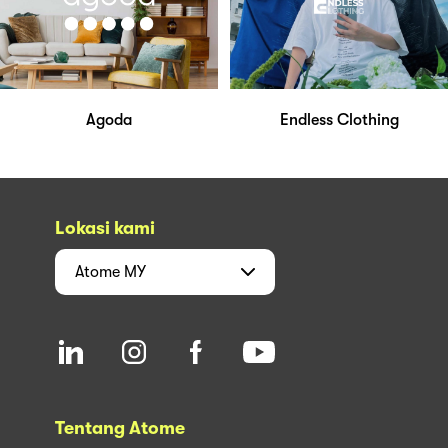
Agoda
Endless Clothing
Lokasi kami
Atome
MY
Tentang Atome