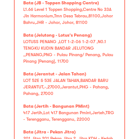
Bata (JB - Toppen Shopping Centre)
L1.66 Level 1 Toppen Shopping,Centre No 33A
Jln Harmonium,Tmn Desa Tebrau,81100,Johor
Bahru,JHR - Johor, Johor, 81100
Bata (Jelutong - Lotus's Penang)
LOTUSS PENANG ,LOT 1-2-06 1-2-07 ,N0.1
TENGKU KUDIN BANDAR JELUTONG
,,PENANG,PNG - Pulau Pinang/ Penang, Pulau
Pinang [Penang], 11700
Bata (Jerantut - Jalan Tahan)
LOT 52E & 53E JALAN TAHAN,BANDAR BARU
JERANTUT,-,27000,Jerantut,PHG - Pahang,
Pahang, 27000
Bata (Jertih - Bangunan PMint)
417 Jertih,Lot 417 Bangunan Pmint,Jerteh,TRG
- Terengganu, Terengganu, 22000
Bata (Jitra - Pekan Jitra)
201 Jitra 201,Pekan Jitra 2 ,Jitra,KDH - Kedah,