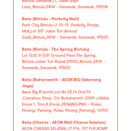
Bintulu Sarawak,11, Jalan Raja
Laut,,Bintulu,SRW - Sarawak, Sarawak, 97008
Bata (Bintulu - Parkcity Mall)
Park City Bintulu L1 13-15 ,Parkcity Shopp.
Mall,Lot 397 Jalan Tun Ahmad
Zaidi,,Bintulu,SRW - Sarawak, Sarawak, 97000
Bata (Bintulu - The Spring Bintulu)
Lot G30 & G31 Ground Floor,The Spring
Bintulu,Jalan Tun Razak,97000,Bintulu,SRW -
Sarawak, Sarawak, 97000
Bata (Butterworth - AEON BiG Seberang
Jaya)
Aeon Big B'worth Lot No.F2.14 Grd Flr
,Carrefour Shop. Ctr Butterworth ,2929 J.Kelisa
Emas 1, Tmn.K.Emas,,PENANG,PNG - Pulau
Pinang/ Penang, Pulau Pinang [Penang], 13700
Bata (Cheras - AEON Mall Cheras Selatan)
AEON CHERAS SELATAN, LT F16, 1ST FLR,KOMP