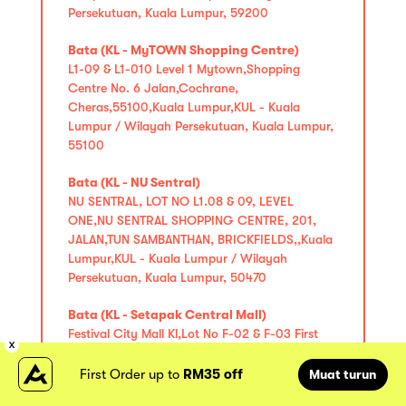
Persekutuan, Kuala Lumpur, 59200
Bata (KL - MyTOWN Shopping Centre)
L1-09 & L1-010 Level 1 Mytown,Shopping
Centre No. 6 Jalan,Cochrane,
Cheras,55100,Kuala Lumpur,KUL - Kuala
Lumpur / Wilayah Persekutuan, Kuala Lumpur,
55100
Bata (KL - NU Sentral)
NU SENTRAL, LOT NO L1.08 & 09, LEVEL
ONE,NU SENTRAL SHOPPING CENTRE, 201,
JALAN,TUN SAMBANTHAN, BRICKFIELDS,,Kuala
Lumpur,KUL - Kuala Lumpur / Wilayah
Persekutuan, Kuala Lumpur, 50470
Bata (KL - Setapak Central Mall)
Festival City Mall Kl,Lot No F-02 & F-03 First
Flr,KL Festival City,53300,Kuala Lumpur,KUL -
Kuala Lumpur / Wilayah Persekutuan, Kuala
First Order up to
RM35 off
Muat turun
Lumpur, 50250