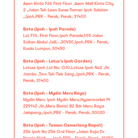
Aeon Kinta F26 First Floor ,Aeon Mall Kinta City
2 ,Jalan Teh Lean Swee Taman Ipoh Selatan
,,Ipoh,PRK - Perak, Perak, 31400
Bata (Ipoh - Ipoh Parade)
Lot F10, First Floor,Ipoh Parade,105 Jalan
Sultan Abdul Jalil,-,30450,Ipoh,PRK - Perak,
Kuala Lumpur, 30450
Bata (Ipoh - Lotus's Ipoh Garden)
Lotuss Ipoh Lot No. G10,Lotuss Ipoh No2 Jln
Jambu ,Tmn Teh Tiek Seng,,Ipoh,PRK - Perak,
Perak, 31400
Bata (Ipoh - Mydin Meru Raya)
Mydin Meru Ipoh Mydin Meru,Hypermarket Pt
229142 Jln,Meru Bistari B2 Bdr Meru Raya
Jelapang,,Ipoh,PRK - Perak, Perak, 30020
Bata (Ipoh - Taman Cemerlang Rapat)
256 Ipoh No 256 Grd Floor ,Jalan Raja Dr
Nazrin Shah ,-,,Ipoh,PRK - Perak, Perak, 31350