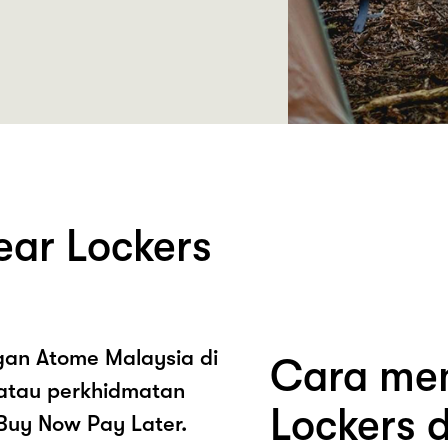
ar Lockers
ngan Atome Malaysia di
Cara mem
/atau perkhidmatan
Lockers 
Buy Now Pay Later.