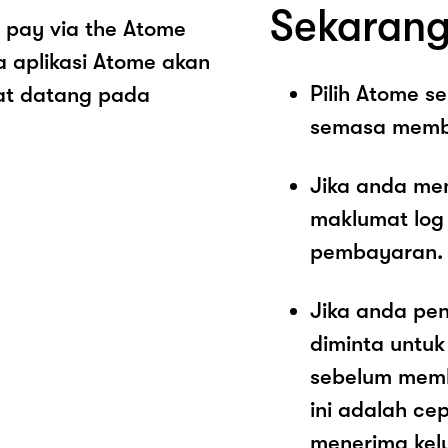
Sekarang
 pay via the Atome
 aplikasi Atome akan
Pilih Atome 
at datang pada
semasa memb
Jika anda me
maklumat log
pembayaran.
Jika anda pe
diminta untu
sebelum memb
ini adalah c
menerima kel