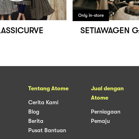
Only in-store
ASSICURVE
SETIAWAGEN 
Tentang Atome
Jual dengan
Atome
Cerita Kami
Blog
Perniagaan
Berita
Pemaju
Pusat Bantuan