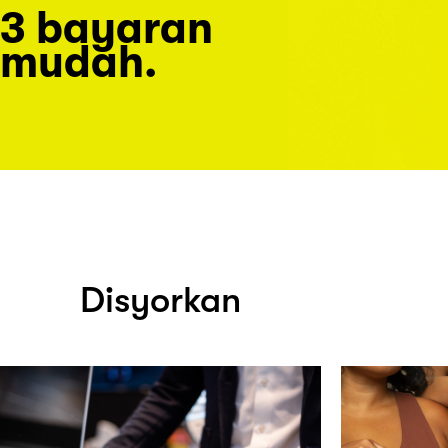
3 bayaran
mudah.
Disyorkan