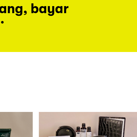
rang, bayar
.