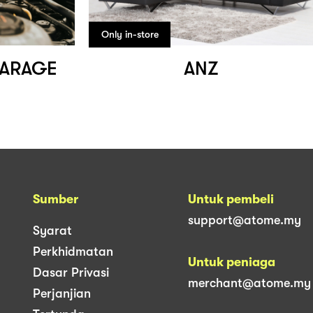
Only in-store
GARAGE
ANZ
Sumber
Untuk pembeli
support@atome.my
Syarat
Perkhidmatan
Untuk peniaga
Dasar Privasi
merchant@atome.my
Perjanjian