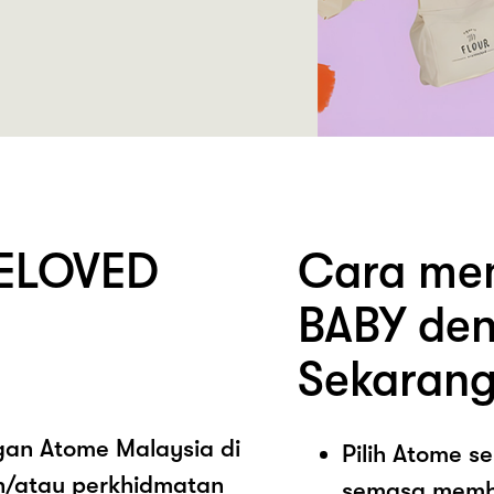
BELOVED
Cara mem
BABY den
Sekarang
ngan Atome Malaysia di
Pilih Atome 
n/atau perkhidmatan
semasa memb