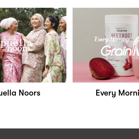
uella Noors
Every Morn