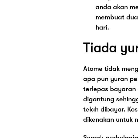
anda akan me
membuat dua 
hari.
Tiada yu
Atome tidak men
apa pun yuran pe
terlepas bayaran
digantung sehing
telah dibayar. K
dikenakan untuk 
Semak perbelanja