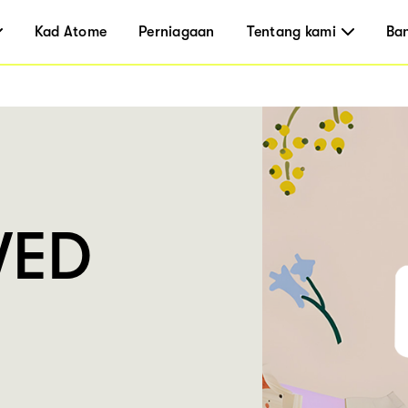
Kad Atome
Perniagaan
Tentang kami
Ba
VED