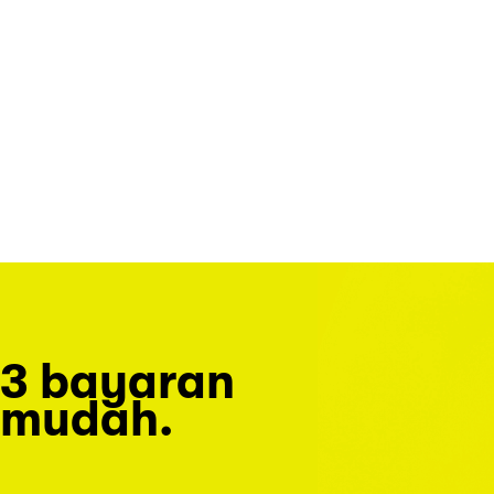
3 bayaran
mudah.