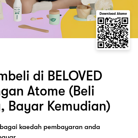
Download Atome
beli di BELOVED
gan Atome (Beli
, Bayar Kemudian)
sebagai kaedah pembayaran anda
ayar.