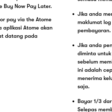
e Buy Now Pay Later.
Jika anda me
or pay via the Atome
maklumat log
 aplikasi Atome akan
pembayaran.
at datang pada
Jika anda pe
diminta untu
sebelum memb
ini adalah c
menerima kel
saja.
Bayar 1/3 dar
Selepas memb