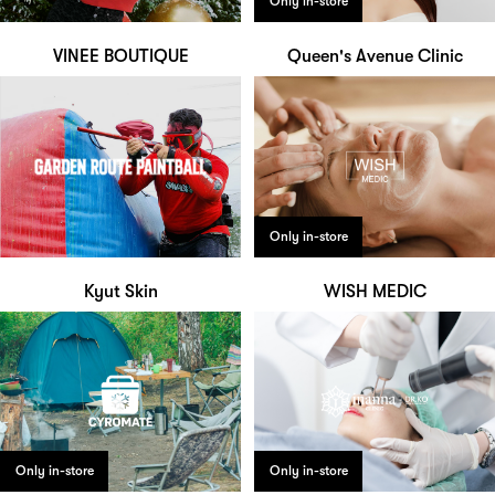
Only in-store
VINEE BOUTIQUE
Queen's Avenue Clinic
Only in-store
Kyut Skin
WISH MEDIC
Only in-store
Only in-store