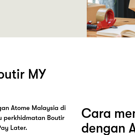
outir MY
ngan Atome Malaysia di
Cara mem
u perkhidmatan Boutir
dengan A
ay Later.