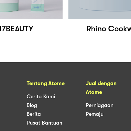
17BEAUTY
Rhino Cook
Tentang Atome
Jual dengan
Atome
Cerita Kami
Blog
Perniagaan
Berita
Pemaju
Pusat Bantuan