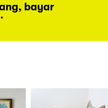
rang, bayar
.