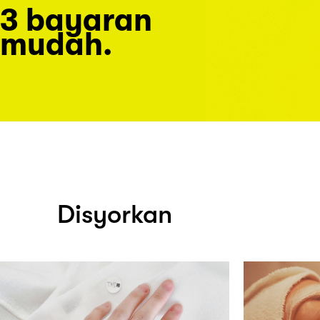
3 bayaran
mudah.
Disyorkan