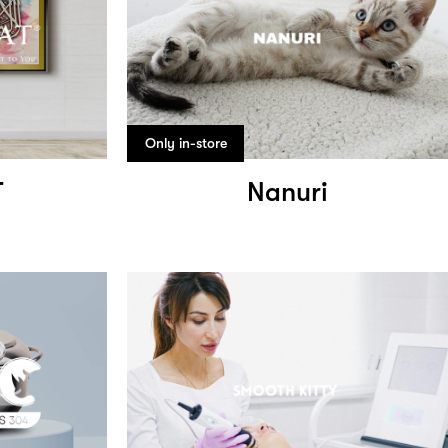
Only in-store
T
Nanuri