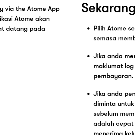
Sekarang
y via the Atome App
ikasi Atome akan
Pilih Atome 
at datang pada
semasa memb
Jika anda me
maklumat log
pembayaran.
Jika anda pe
diminta untu
sebelum memb
adalah cepat
menerima kel