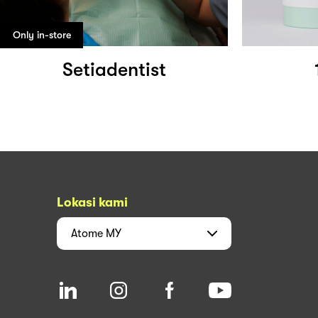
Only in-store
Setiadentist
Lokasi kami
Atome
MY