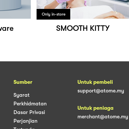
Only in-store
ware
SMOOTH KITTY
Sumber
Untuk pembeli
support@atome.my
Syarat
Perkhidmatan
Untuk peniaga
Dasar Privasi
merchant@atome.my
Perjanjian