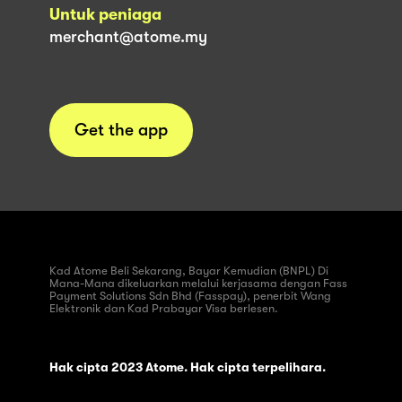
Untuk peniaga
merchant@atome.my
Get the app
Kad Atome Beli Sekarang, Bayar Kemudian (BNPL) Di
Mana-Mana dikeluarkan melalui kerjasama dengan Fass
Payment Solutions Sdn Bhd (Fasspay), penerbit Wang
Elektronik dan Kad Prabayar Visa berlesen.
Hak cipta 2023 Atome. Hak cipta terpelihara.