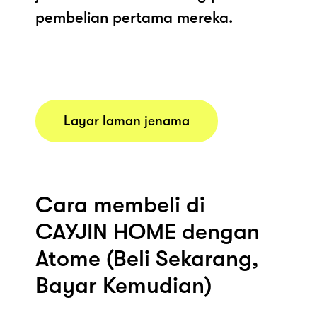
pembelian pertama mereka.
Layar laman jenama
Cara membeli di
CAYJIN HOME dengan
Atome (Beli Sekarang,
Bayar Kemudian)