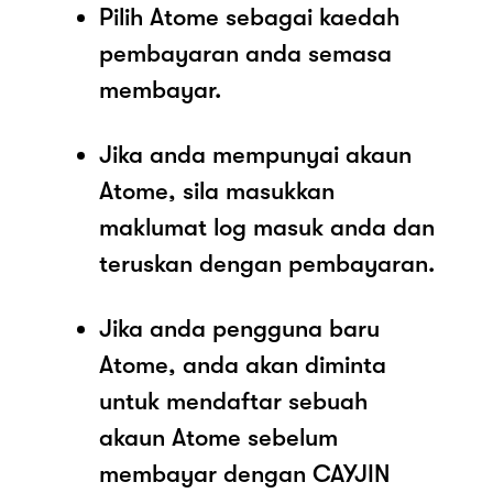
Pilih Atome sebagai kaedah
pembayaran anda semasa
membayar.
Jika anda mempunyai akaun
Atome, sila masukkan
maklumat log masuk anda dan
teruskan dengan pembayaran.
Jika anda pengguna baru
Atome, anda akan diminta
untuk mendaftar sebuah
akaun Atome sebelum
membayar dengan CAYJIN