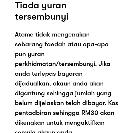
Tiada yuran
tersembunyi
Atome tidak mengenakan
sebarang faedah atau apa-apa
pun yuran
perkhidmatan/tersembunyi. Jika
anda terlepas bayaran
dijadualkan, akaun anda akan
digantung sehingga jumlah yang
belum dijelaskan telah dibayar. Kos
pentadbiran sehingga RM30 akan
dikenakan untuk mengaktifkan
semula akaun anda.