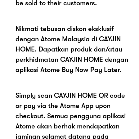
be sold to their customers.
Nikmati tebusan diskon eksklusif
dengan Atome Malaysia di CAYJIN
HOME. Dapatkan produk dan/atau
perkhidmatan CAYJIN HOME dengan
aplikasi Atome Buy Now Pay Later.
Simply scan CAYJIN HOME QR code
or pay via the Atome App upon
checkout. Semua pengguna aplikasi
Atome akan berhak mendapatkan
jaminan selamat datang pada