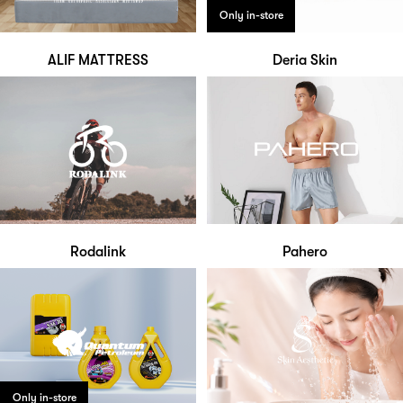
Only in-store
ALIF MATTRESS
Deria Skin
Rodalink
Pahero
Only in-store