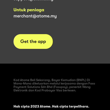
Untuk peniaga
merchant@atome.my
Get the app
Kad Atome Beli Sekarang, Bayar Kemudian (BNPL) Di
Mana-Mana dikeluarkan melalui kerjasama dengan Fass
Payment Solutions Sdn Bhd (Fasspay), penerbit Wang
Elektronik dan Kad Prabayar Visa berlesen.
Hak cipta 2023 Atome. Hak cipta terpelihara.