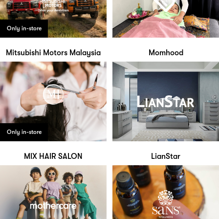
Only in-store
Mitsubishi Motors Malaysia
Momhood
Only in-store
MIX HAIR SALON
LianStar