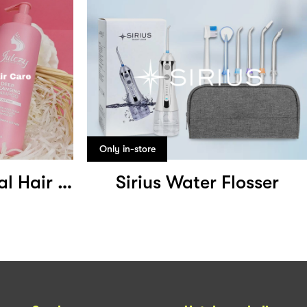
Only in-store
Juiczy Professional Hair Care
Sirius Water Flosser