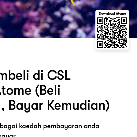
Download Atome
beli di CSL
tome (Beli
, Bayar Kemudian)
sebagai kaedah pembayaran anda
ayar.