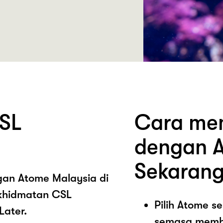
SL
Cara mem
dengan A
Sekarang
ngan Atome Malaysia di
khidmatan CSL
Pilih Atome 
Later.
semasa memb