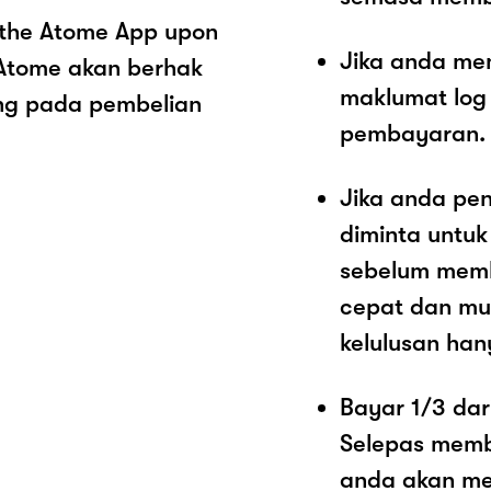
 the Atome App upon
Jika anda me
 Atome akan berhak
maklumat log
ng pada pembelian
pembayaran.
Jika anda pe
diminta untu
sebelum memb
cepat dan mu
kelulusan han
Bayar 1/3 dar
Selepas memb
anda akan me