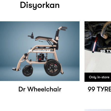
Disyorkan
Only in-store
Dr Wheelchair
99 TYR