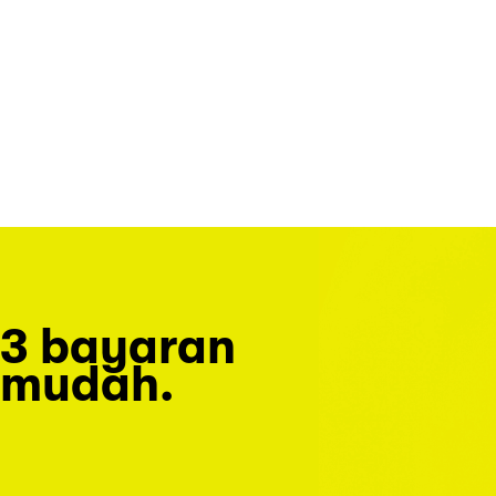
3 bayaran
mudah.