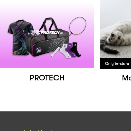
Only in-store
PROTECH
Mo