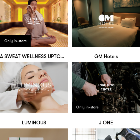
Only in-store
A SWEAT WELLNESS UPTOWN
GM Hotels
Only in-store
LUMINOUS
J ONE