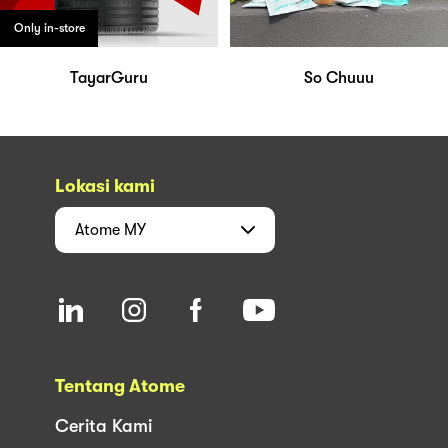
Only in-store
TayarGuru
So Chuuu
Lokasi kami
Atome
MY
Tentang Atome
Cerita Kami