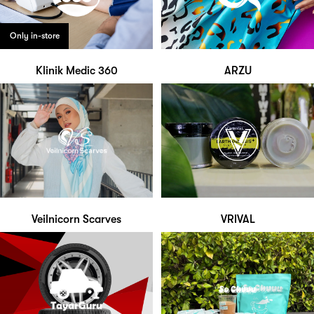
Only in-store
Klinik Medic 360
ARZU
Veilnicorn Scarves
VRIVAL