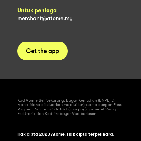
Untuk peniaga
merchant@atome.my
Get the app
Kad Atome Beli Sekarang, Bayar Kemudian (BNPL) Di
Mana-Mana dikeluarkan melalui kerjasama dengan Fass
Payment Solutions Sdn Bhd (Fasspay), penerbit Wang
Elektronik dan Kad Prabayar Visa berlesen.
Hak cipta 2023 Atome. Hak cipta terpelihara.