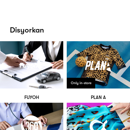
Disyorkan
Only in-store
FUYOH
PLAN A