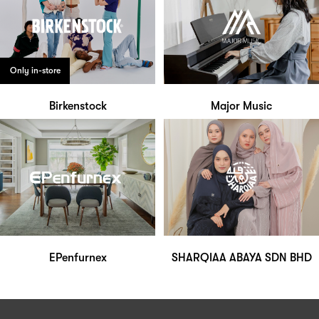
Only in-store
Birkenstock
Major Music
EPenfurnex
SHARQIAA ABAYA SDN BHD