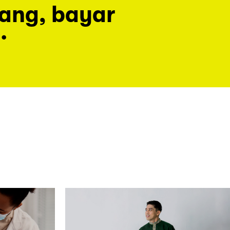
rang, bayar
.