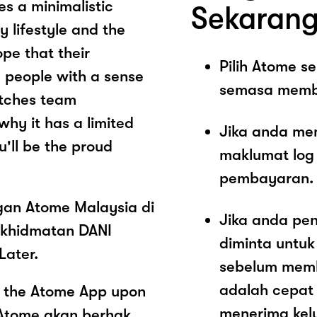
es a minimalistic
Sekarang
 lifestyle and the
pe that their
Pilih Atome 
e people with a sense
semasa memb
atches team
why it has a limited
Jika anda me
'll be the proud
maklumat log
pembayaran.
ngan Atome Malaysia di
Jika anda pe
rkhidmatan DANI
diminta untu
Later.
sebelum memb
adalah cepat
a the Atome App upon
menerima kel
 Atome akan berhak