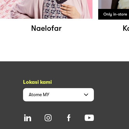
Only in-store
Naelofar
K
Lokasi kami
Atome
MY