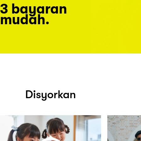
3 bayaran
mudah.
Disyorkan