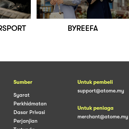
RSPORT
BYREEFA
Sumber
Untuk pembeli
support@atome.my
Syarat
Perkhidmatan
Untuk peniaga
Dasar Privasi
merchant@atome.my
Perjanjian