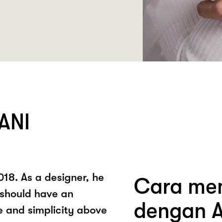
ANI
18. As a designer, he
Cara mem
 should have an
dengan A
e and simplicity above