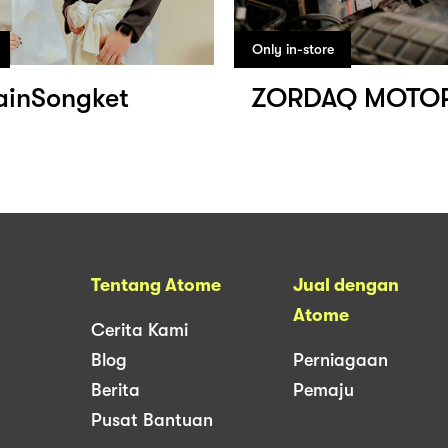
Only in-store
ainSongket
ZORDAQ MOTO
Tentang Atome
Jual dengan
Atome
Cerita Kami
Blog
Perniagaan
Berita
Pemaju
Pusat Bantuan