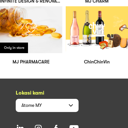
INFINITE DESIGN & RENOVATION
MJ CHARM
Only in-store
MJ PHARMACARE
ChinChinVin
Lokasi kami
Atome
MY