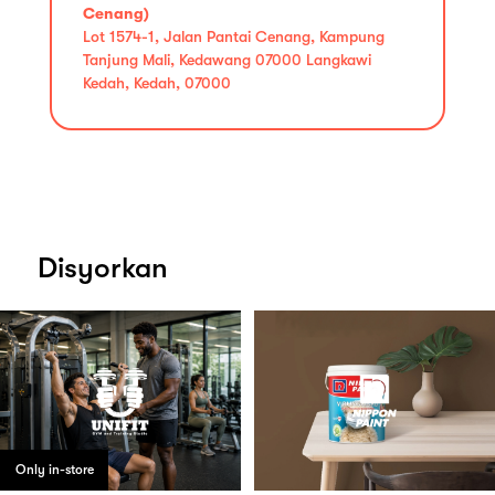
Cenang)
Lot 1574-1, Jalan Pantai Cenang, Kampung
Tanjung Mali, Kedawang 07000 Langkawi
Kedah, Kedah, 07000
Disyorkan
Only in-store