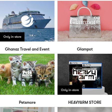
Only in-store
Ghanaz Travel and Event
Glampot
Only in-store
Petsmore
HEAVYARM STORE