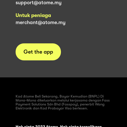
support@atome.my
Untuk peniaga
merchant@atome.my
Get the app
Kad Atome Beli Sekarang, Bayar Kemudian (BNPL) Di
Mana-Mana dikeluarkan melalui kerjasama dengan Fass
Payment Solutions Sdn Bhd (Fasspay), penerbit Wang
Elektronik dan Kad Prabayar Visa berlesen.
Hak cipta 2023 Atome. Hak cipta terpelihara.