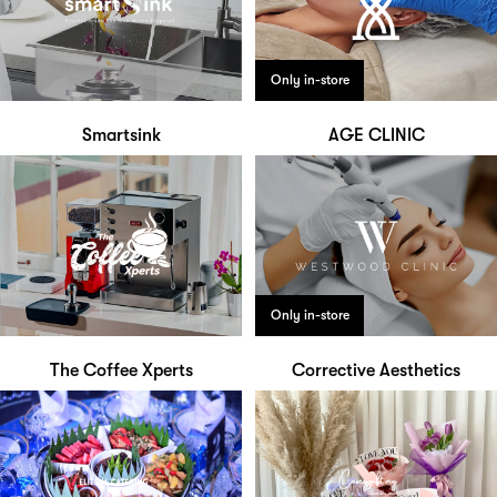
Only in-store
Smartsink
AGE CLINIC
Only in-store
The Coffee Xperts
Corrective Aesthetics