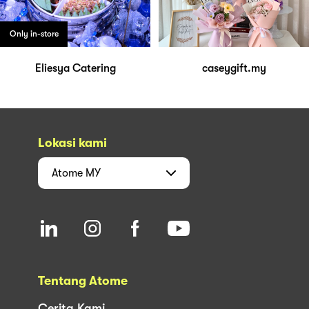
Only in-store
Eliesya Catering
caseygift.my
Lokasi kami
Atome
MY
Tentang Atome
Cerita Kami