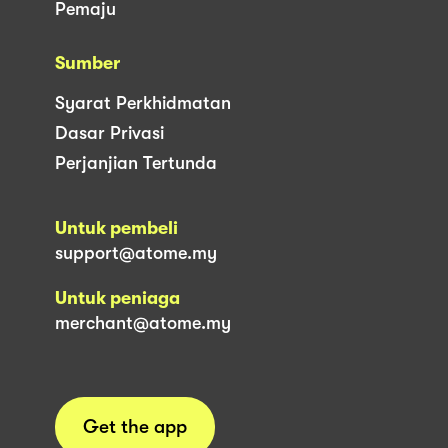
Pemaju
Sumber
Syarat Perkhidmatan
Dasar Privasi
Perjanjian Tertunda
Untuk pembeli
support@atome.my
Untuk peniaga
merchant@atome.my
Get the app