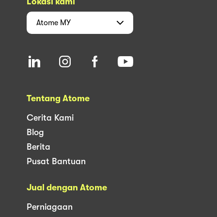
Lokasi kami
Atome
MY
Tentang Atome
Cerita Kami
Blog
Berita
Pusat Bantuan
Jual dengan Atome
Perniagaan