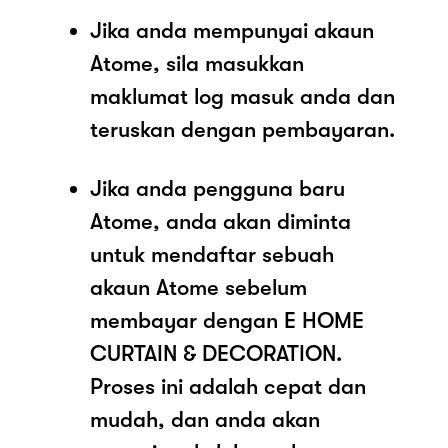
Jika anda mempunyai akaun
Atome, sila masukkan
maklumat log masuk anda dan
teruskan dengan pembayaran.
Jika anda pengguna baru
Atome, anda akan diminta
untuk mendaftar sebuah
akaun Atome sebelum
membayar dengan E HOME
CURTAIN & DECORATION.
Proses ini adalah cepat dan
mudah, dan anda akan