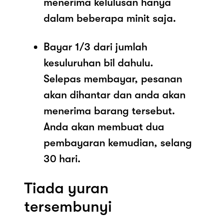
menerima kelulusan hanya
dalam beberapa minit saja.
Bayar 1/3 dari jumlah
kesuluruhan bil dahulu.
Selepas membayar, pesanan
akan dihantar dan anda akan
menerima barang tersebut.
Anda akan membuat dua
pembayaran kemudian, selang
30 hari.
Tiada yuran
tersembunyi