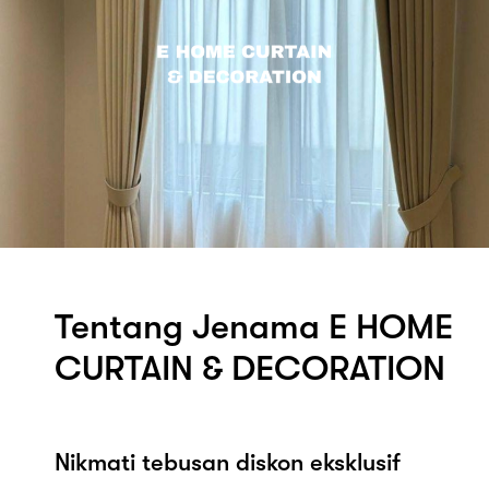
Tentang Jenama E HOME
CURTAIN & DECORATION
Nikmati tebusan diskon eksklusif