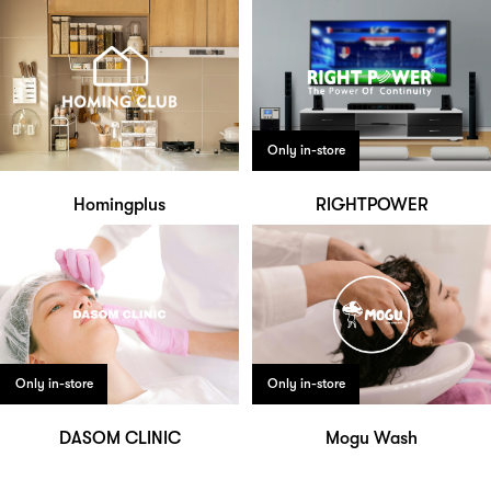
Only in-store
Homingplus
RIGHTPOWER
Only in-store
Only in-store
DASOM CLINIC
Mogu Wash