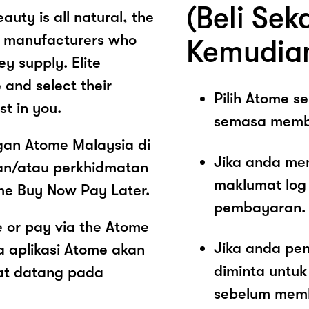
(Beli Sek
auty is all natural, the
e manufacturers who
Kemudia
y supply. Elite
 and select their
Pilih Atome 
st in you.
semasa memb
ngan Atome Malaysia di
Jika anda me
an/atau perkhidmatan
maklumat log
me Buy Now Pay Later.
pembayaran.
 or pay via the Atome
Jika anda pe
 aplikasi Atome akan
diminta untu
at datang pada
sebelum memb