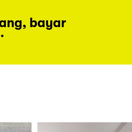
rang, bayar
.