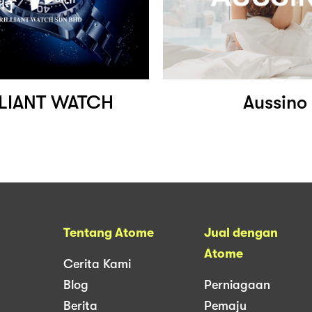
LLIANT WATCH
Aussino
Tentang Atome
Jual dengan
Atome
Cerita Kami
Blog
Perniagaan
Berita
Pemaju