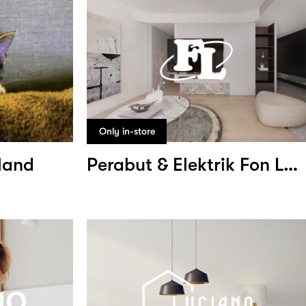
Only in-store
land
Perabut & Elektrik Fon Long