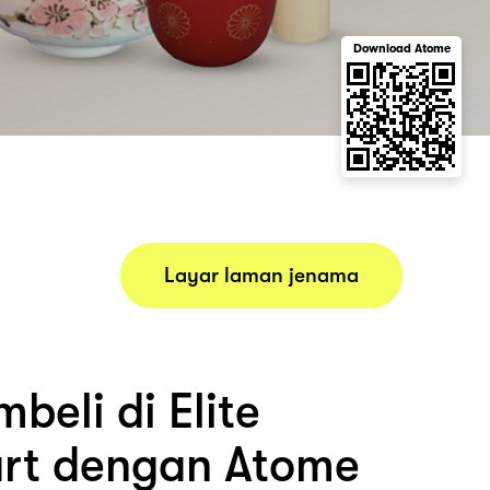
Download Atome
Layar laman jenama
beli di Elite
rt dengan Atome