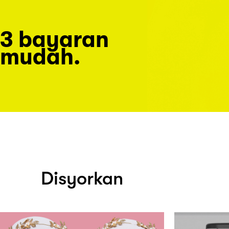
3 bayaran
mudah.
Disyorkan