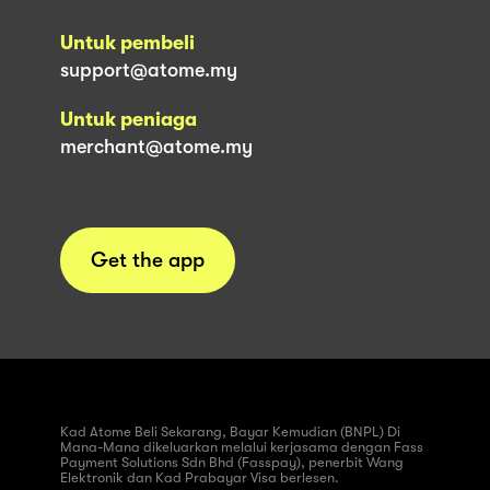
Untuk pembeli
support@atome.my
Untuk peniaga
merchant@atome.my
Get the app
Kad Atome Beli Sekarang, Bayar Kemudian (BNPL) Di
Mana-Mana dikeluarkan melalui kerjasama dengan Fass
Payment Solutions Sdn Bhd (Fasspay), penerbit Wang
Elektronik dan Kad Prabayar Visa berlesen.