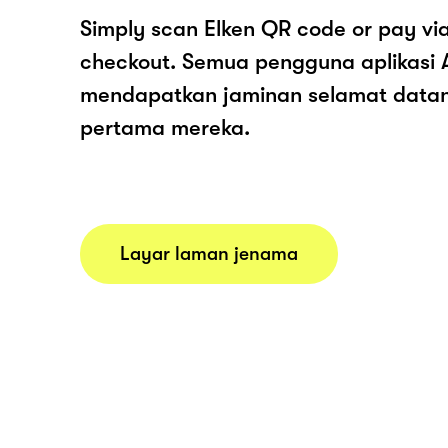
Simply scan Elken QR code or pay vi
checkout. Semua pengguna aplikasi
mendapatkan jaminan selamat data
pertama mereka.
Layar laman jenama