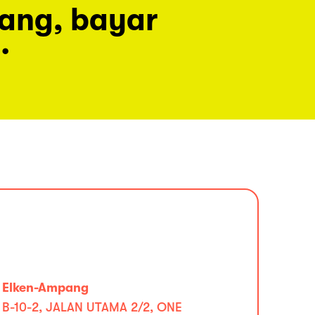
rang, bayar
.
Elken-Ampang
B-10-2, JALAN UTAMA 2/2, ONE