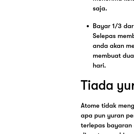
saja.
Bayar 1/3 dar
Selepas memb
anda akan me
membuat dua 
hari.
Tiada yu
Atome tidak men
apa pun yuran pe
terlepas bayaran