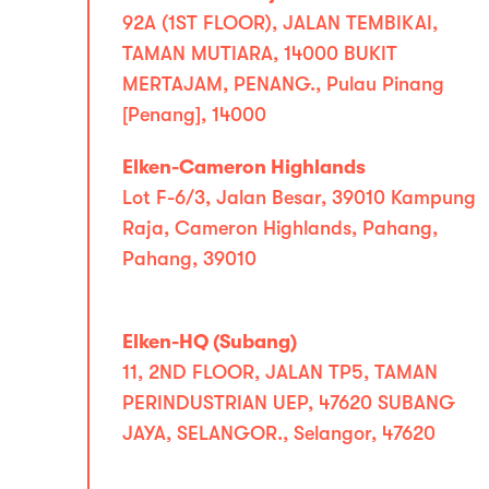
92A (1ST FLOOR), JALAN TEMBIKAI,
TAMAN MUTIARA, 14000 BUKIT
MERTAJAM, PENANG., Pulau Pinang
[Penang], 14000
Elken-Cameron Highlands
Lot F-6/3, Jalan Besar, 39010 Kampung
Raja, Cameron Highlands, Pahang,
Pahang, 39010
Elken-HQ (Subang)
11, 2ND FLOOR, JALAN TP5, TAMAN
PERINDUSTRIAN UEP, 47620 SUBANG
JAYA, SELANGOR., Selangor, 47620