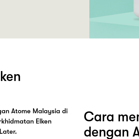
lken
ngan Atome Malaysia di
Cara mem
rkhidmatan Elken
dengan A
Later.