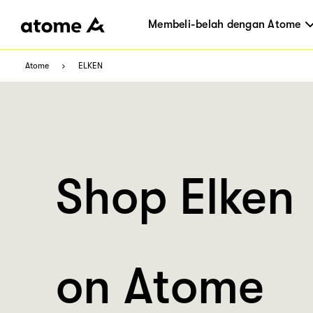
Membeli-belah dengan Atome
Atome
ELKEN
Shop Elken
on Atome