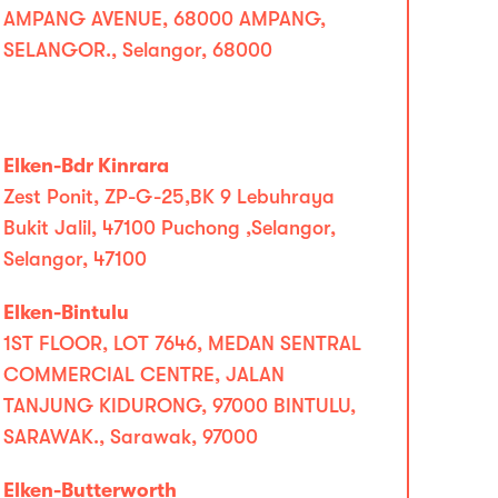
AMPANG AVENUE, 68000 AMPANG,
SELANGOR., Selangor, 68000
Elken-Bdr Kinrara
Zest Ponit, ZP-G-25,BK 9 Lebuhraya
Bukit Jalil, 47100 Puchong ,Selangor,
Selangor, 47100
Elken-Bintulu
1ST FLOOR, LOT 7646, MEDAN SENTRAL
COMMERCIAL CENTRE, JALAN
TANJUNG KIDURONG, 97000 BINTULU,
SARAWAK., Sarawak, 97000
Elken-Butterworth