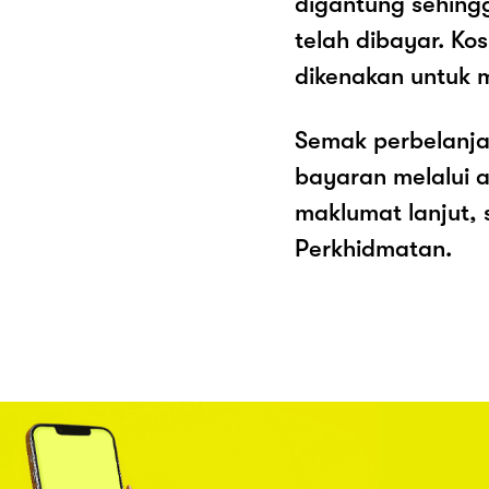
digantung sehing
telah dibayar. K
dikenakan untuk 
Semak perbelanja
bayaran melalui a
maklumat lanjut, 
Perkhidmatan.