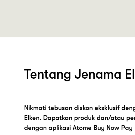
Tentang Jenama E
Nikmati tebusan diskon eksklusif de
Elken. Dapatkan produk dan/atau pe
dengan aplikasi Atome Buy Now Pay 