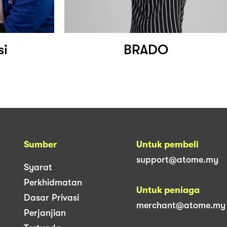
si
BRADO
Sumber
Untuk pembeli
support@atome.my
Syarat
Perkhidmatan
Untuk peniaga
Dasar Privasi
merchant@atome.my
Perjanjian