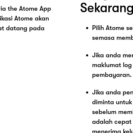
Sekarang
ia the Atome App
ikasi Atome akan
Pilih Atome 
at datang pada
semasa memb
Jika anda me
maklumat log
pembayaran.
Jika anda pe
diminta untu
sebelum memb
adalah cepat
menerima kel