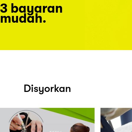
3 bayaran
mudah.
Disyorkan