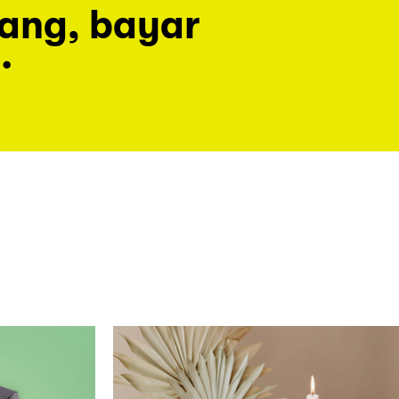
rang, bayar
.