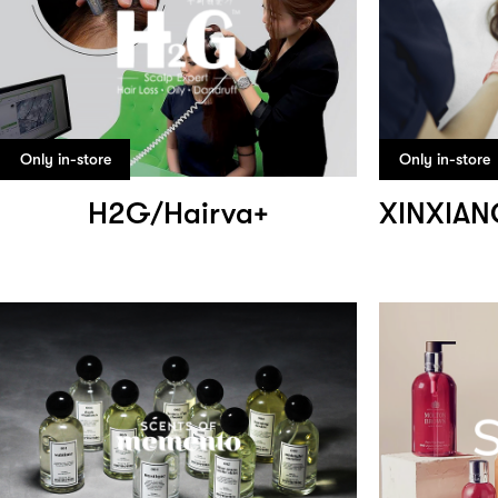
Only in-store
Only in-store
H2G/Hairva+