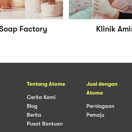
 Soap Factory
Klinik Ami
Tentang Atome
Jual dengan
Atome
Cerita Kami
Blog
Perniagaan
Berita
Pemaju
Pusat Bantuan