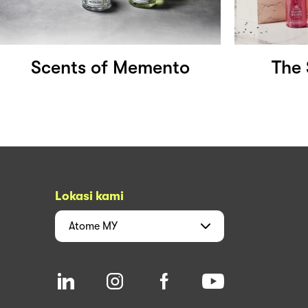
Scents of Memento
The
Lokasi kami
Atome
MY