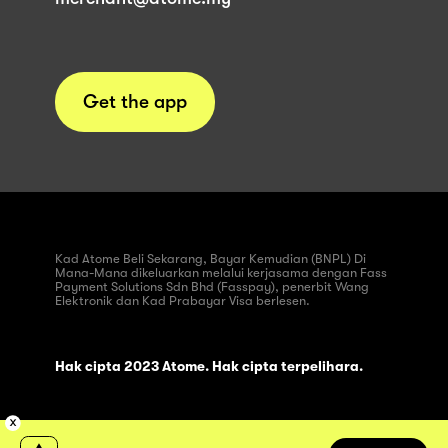
Get the app
Kad Atome Beli Sekarang, Bayar Kemudian (BNPL) Di
Mana-Mana dikeluarkan melalui kerjasama dengan Fass
Payment Solutions Sdn Bhd (Fasspay), penerbit Wang
Elektronik dan Kad Prabayar Visa berlesen.
Hak cipta 2023 Atome. Hak cipta terpelihara.