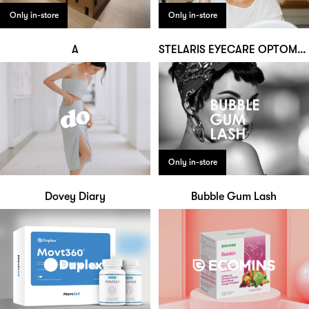
Only in-store
Only in-store
A
STELARIS EYECARE OPTOMETRY
Only in-store
Dovey Diary
Bubble Gum Lash