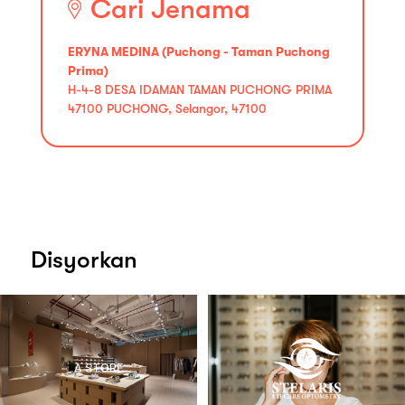
Cari Jenama
ERYNA MEDINA (Puchong - Taman Puchong
Prima)
H-4-8 DESA IDAMAN TAMAN PUCHONG PRIMA
47100 PUCHONG, Selangor, 47100
Disyorkan