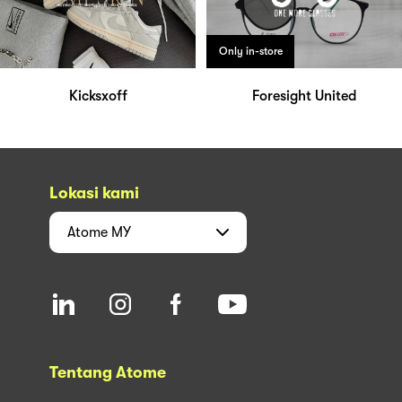
Only in-store
Kicksxoff
Foresight United
Lokasi kami
Atome
MY
Tentang Atome