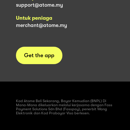
support@atome.my
Untuk peniaga
merchant@atome.my
Get the app
Kad Atome Beli Sekarang, Bayar Kemudian (BNPL) Di
Mana-Mana dikeluarkan melalui kerjasama dengan Fass
Payment Solutions Sdn Bhd (Fasspay), penerbit Wang
Elektronik dan Kad Prabayar Visa berlesen.