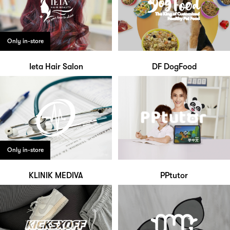
Only in-store
Ieta Hair Salon
DF DogFood
Only in-store
KLINIK MEDIVA
PPtutor