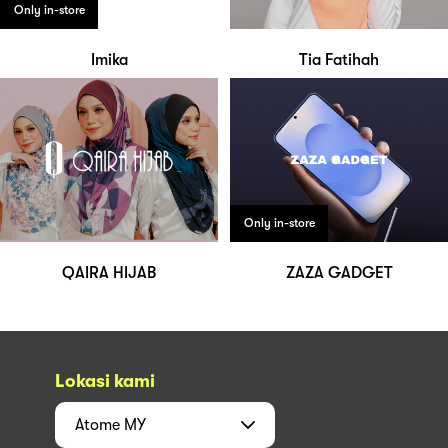
Only in-store
Imika
Tia Fatihah
Only in-store
QAIRA HIJAB
ZAZA GADGET
Lokasi kami
Atome
MY