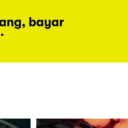
rang, bayar
.