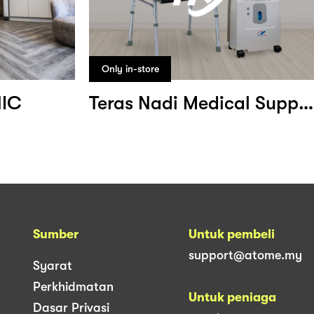
Only in-store
NIC
Teras Nadi Medical Supplies
Sumber
Untuk pembeli
support@atome.my
Syarat
Perkhidmatan
Untuk peniaga
Dasar Privasi