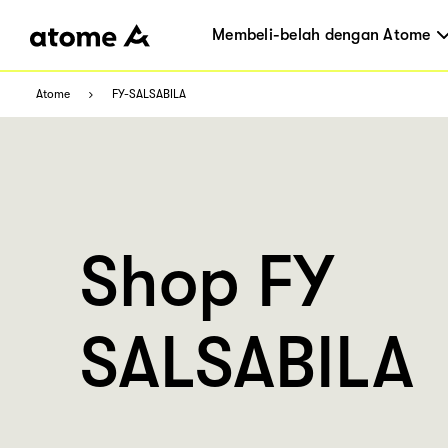
Membeli-belah dengan Atome
Atome
FY-SALSABILA
Shop FY
SALSABILA