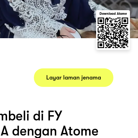
Download Atome
Layar laman jenama
beli di FY
LA dengan Atome