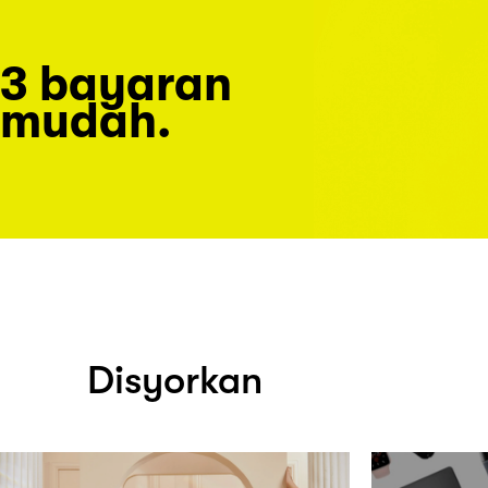
3 bayaran
mudah.
Disyorkan