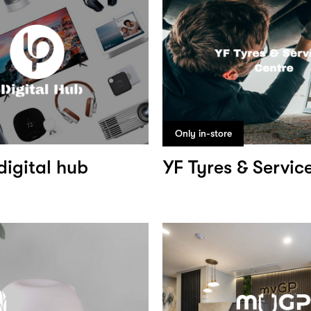
Only in-store
digital hub
YF Tyres & Servic