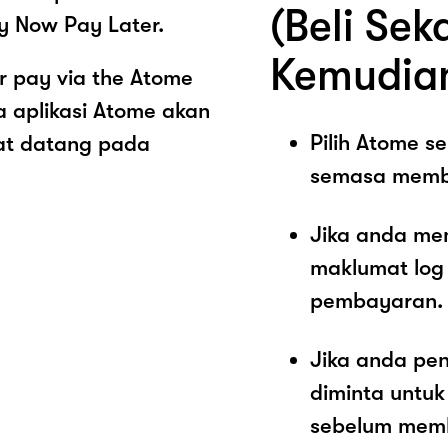
(Beli Sek
y Now Pay Later.
Kemudia
r pay via the Atome
 aplikasi Atome akan
Pilih Atome 
at datang pada
semasa memb
Jika anda me
maklumat log
pembayaran.
Jika anda pe
diminta untu
sebelum memb