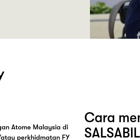
Y
Cara mem
ngan Atome Malaysia di
SALSABI
/atau perkhidmatan FY