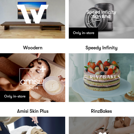
Only in-store
Woodern
Speedy Infinity
Only in-store
Amisi Skin Plus
RinzBakes