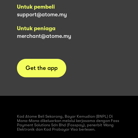
Untuk pembeli
support@atome.my
Untuk peniaga
merchant@atome.my
Get the app
Kad Atome Beli Sekarang, Bayar Kemudian (BNPL) Di
Mana-Mana dikeluarkan melalui kerjasama dengan Fass
Payment Solutions Sdn Bhd (Fasspay), penerbit Wang
Elektronik dan Kad Prabayar Visa berlesen.