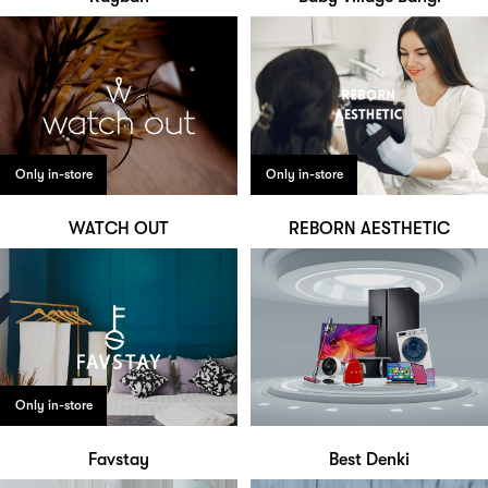
Only in-store
Only in-store
WATCH OUT
REBORN AESTHETIC
Only in-store
Favstay
Best Denki