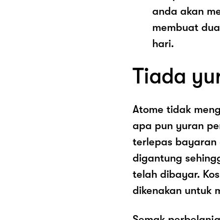
anda akan me
membuat dua 
hari.
Tiada yu
Atome tidak men
apa pun yuran pe
terlepas bayaran
digantung sehing
telah dibayar. K
dikenakan untuk 
Semak perbelanja