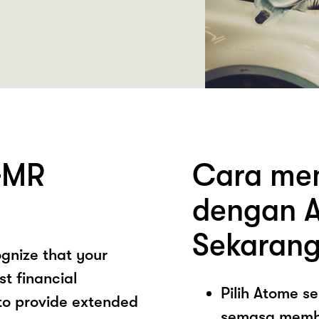
GMR
Cara me
dengan A
Sekarang
gnize that your
st financial
Pilih Atome 
 to provide extended
semasa memb