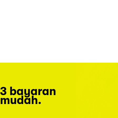
3 bayaran
mudah.