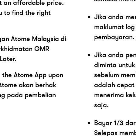
t an affordable price.
to find the right
Jika anda me
maklumat log
pembayaran.
ngan Atome Malaysia di
erkhidmatan GMR
Jika anda pe
Later.
diminta untu
a the Atome App upon
sebelum memb
 Atome akan berhak
adalah cepat
ng pada pembelian
menerima kel
saja.
Bayar 1/3 dar
Selepas memb