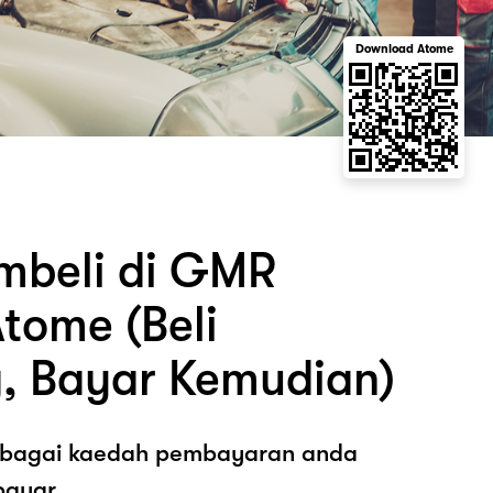
Download Atome
mbeli di GMR
tome (Beli
, Bayar Kemudian)
sebagai kaedah pembayaran anda
ayar.