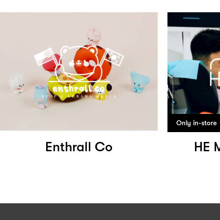
Only in-store
Enthrall Co
HE M