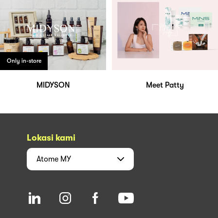
Only in-store
MIDYSON
Meet Patty
Lokasi kami
Atome
MY