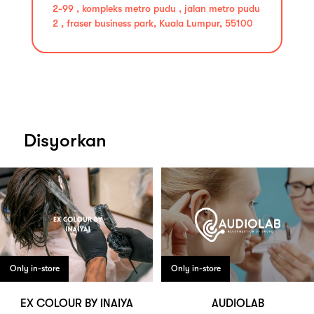
2-99 , kompleks metro pudu , jalan metro pudu
2 , fraser business park, Kuala Lumpur, 55100
Disyorkan
Only in-store
Only in-store
EX COLOUR BY INAIYA
AUDIOLAB