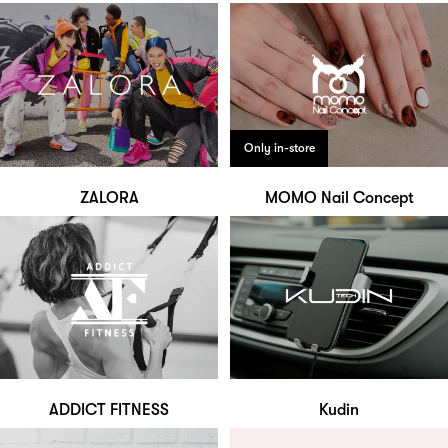
Only in-store
ZALORA
MOMO Nail Concept
ADDICT FITNESS
Kudin