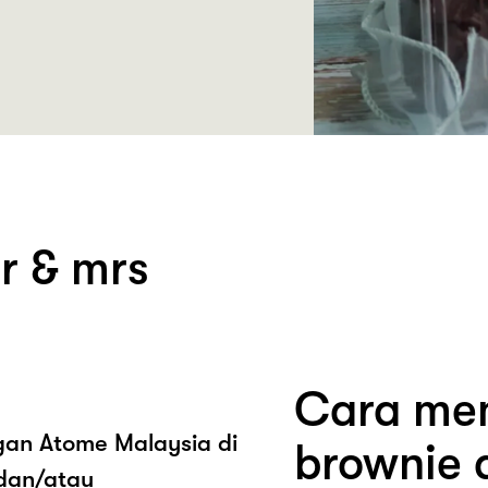
r & mrs
Cara mem
ngan Atome Malaysia di
brownie 
dan/atau