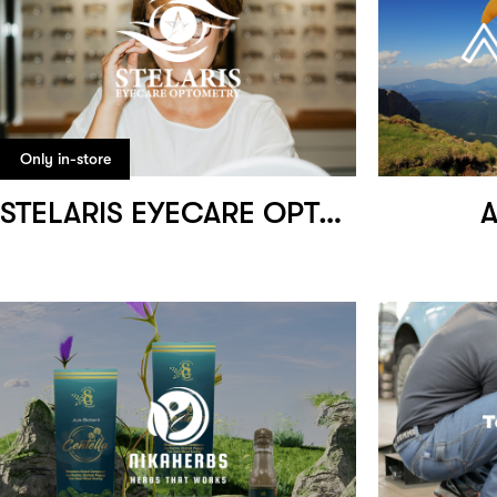
Only in-store
STELARIS EYECARE OPTOMETRY
A