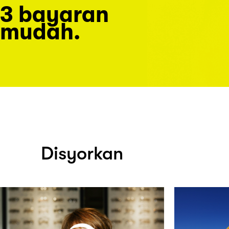
3 bayaran
mudah.
Disyorkan