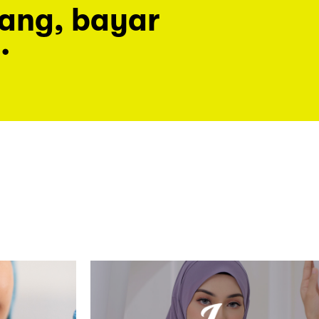
rang, bayar
.