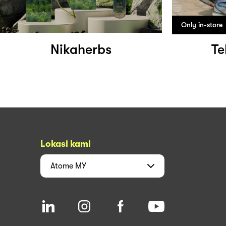
Only in-store
Nikaherbs
Te
Lokasi kami
Atome
MY