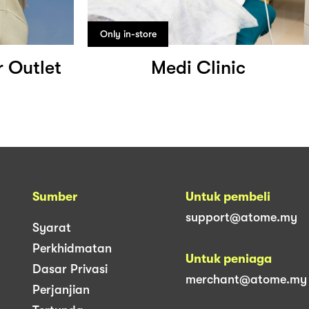
Only in-store
 Outlet
Medi Clinic
Sumber
Untuk pembeli
support@atome.my
Syarat
Perkhidmatan
Untuk peniaga
Dasar Privasi
merchant@atome.my
Perjanjian