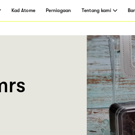
Kad Atome
Perniagaan
Tentang kami
Ba
mrs