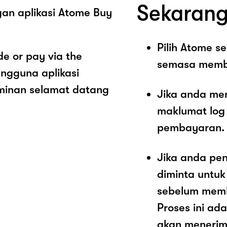
Sekarang
an aplikasi Atome Buy
Pilih Atome 
e or pay via the
semasa memb
ngguna aplikasi
minan selamat datang
Jika anda me
maklumat log
pembayaran.
Jika anda pe
diminta untu
sebelum memb
Proses ini a
akan menerim