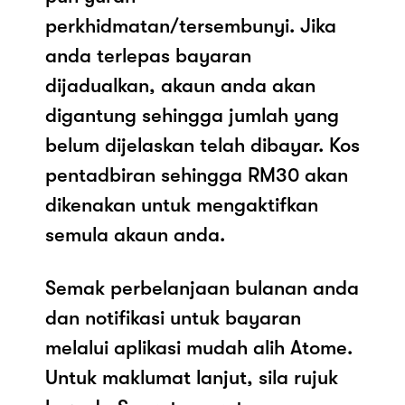
perkhidmatan/tersembunyi. Jika
anda terlepas bayaran
dijadualkan, akaun anda akan
digantung sehingga jumlah yang
belum dijelaskan telah dibayar. Kos
pentadbiran sehingga RM30 akan
dikenakan untuk mengaktifkan
semula akaun anda.
Semak perbelanjaan bulanan anda
dan notifikasi untuk bayaran
melalui aplikasi mudah alih Atome.
Untuk maklumat lanjut, sila rujuk