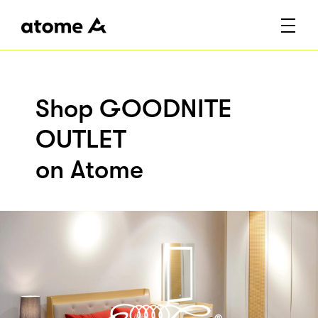
Shop GOODNITE
OUTLET
on Atome