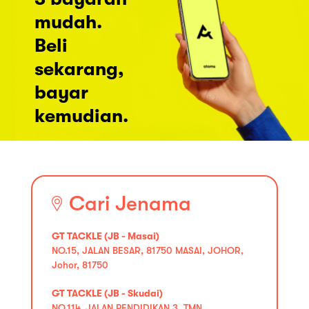
mudah.
Beli
sekarang,
bayar
kemudian.
Cari Jenama
GT TACKLE (JB - Masai)
NO.15, JALAN BESAR, 81750 MASAI, JOHOR,
Johor, 81750
GT TACKLE (JB - Skudai)
NO.114, JALAN PENDIDIKAN 3, TMN