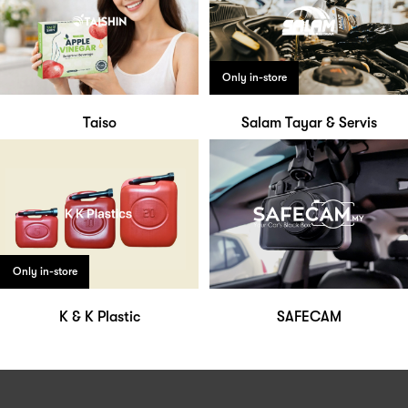
Only in-store
Taiso
Salam Tayar & Servis
Only in-store
K & K Plastic
SAFECAM