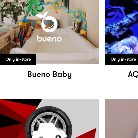
Only in-store
Only in-store
Bueno Baby
AQ