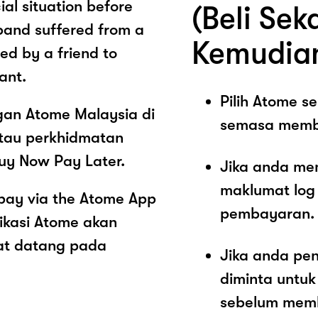
al situation before
(Beli Sek
band suffered from a
Kemudia
ced by a friend to
ant.
Pilih Atome 
ngan Atome Malaysia di
semasa memb
tau perkhidmatan
uy Now Pay Later.
Jika anda me
maklumat log
pay via the Atome App
pembayaran.
ikasi Atome akan
at datang pada
Jika anda pe
diminta untu
sebelum memb