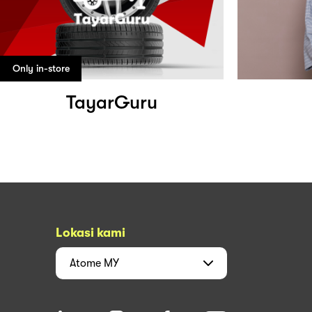
Only in-store
TayarGuru
Lokasi kami
Atome
MY