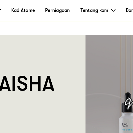
Kad Atome
Perniagaan
Tentang kami
Ba
AISHA