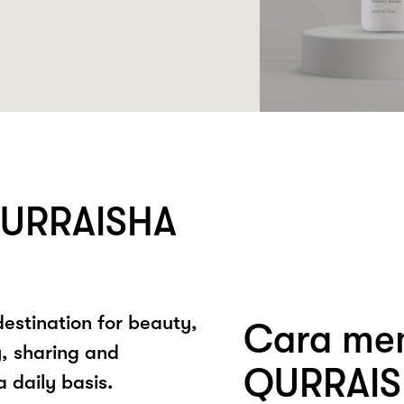
QURRAISHA
estination for beauty,
Cara mem
, sharing and
QURRAIS
 daily basis.