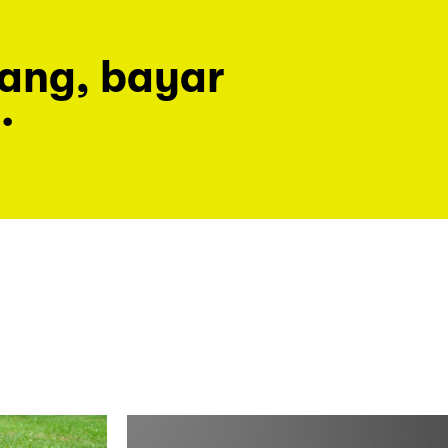
rang, bayar
.