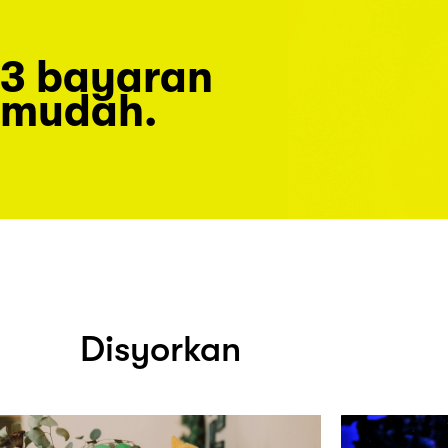
3 bayaran
mudah.
Disyorkan