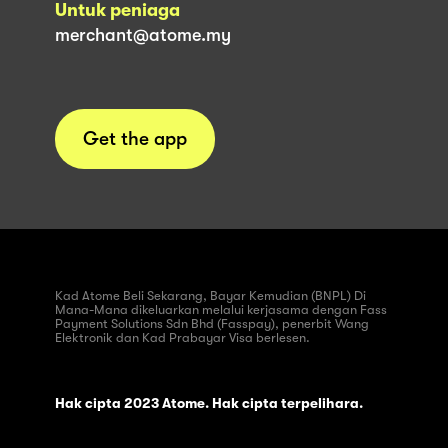
Untuk peniaga
merchant@atome.my
Get the app
Kad Atome Beli Sekarang, Bayar Kemudian (BNPL) Di
Mana-Mana dikeluarkan melalui kerjasama dengan Fass
Payment Solutions Sdn Bhd (Fasspay), penerbit Wang
Elektronik dan Kad Prabayar Visa berlesen.
Hak cipta 2023 Atome. Hak cipta terpelihara.