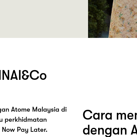
NNAI&Co
ngan Atome Malaysia di
Cara mem
u perkhidmatan
dengan A
 Now Pay Later.