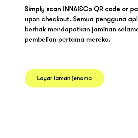
Simply scan INNAI&Co QR code or pa
upon checkout. Semua pengguna apl
berhak mendapatkan jaminan selam
pembelian pertama mereka.
Layar laman jenama