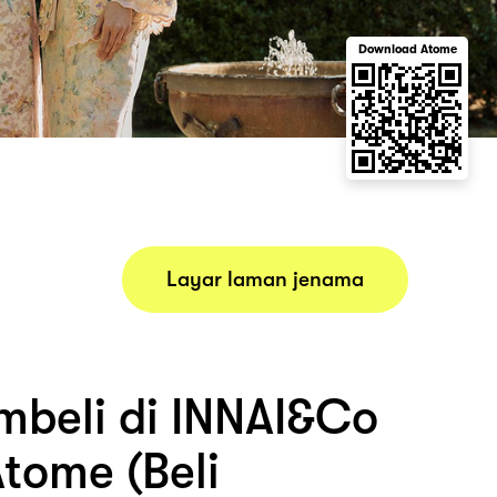
Download Atome
Layar laman jenama
beli di INNAI&Co
tome (Beli