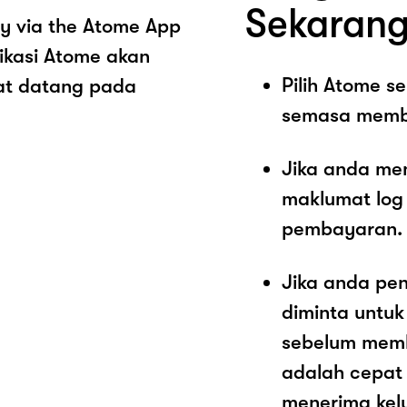
Sekarang
y via the Atome App
ikasi Atome akan
Pilih Atome 
at datang pada
semasa memb
Jika anda me
maklumat log
pembayaran.
Jika anda pe
diminta untu
sebelum memb
adalah cepat
menerima kel